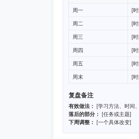
周一
[时
周二
[时
周三
[时
周四
[时
周五
[时
周末
[时
复盘备注
有效做法：
[学习方法、时间、
落后的部分：
[任务或主题]
下周调整：
[一个具体改变]