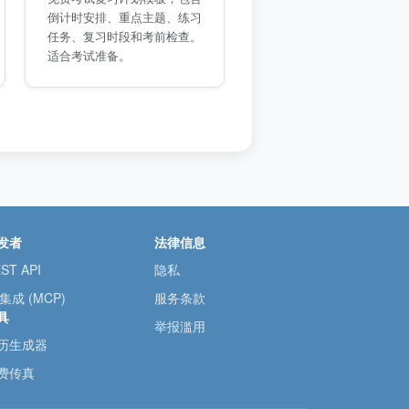
倒计时安排、重点主题、练习
任务、复习时段和考前检查。
适合考试准备。
发者
法律信息
ST API
隐私
 集成 (MCP)
服务条款
具
举报滥用
历生成器
费传真