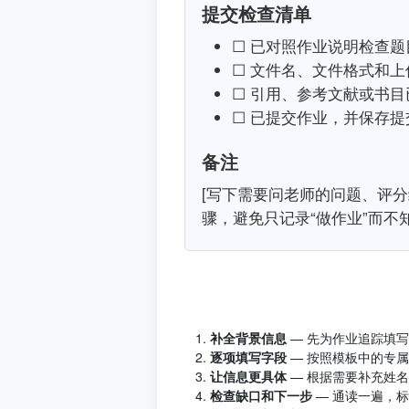
提交检查清单
☐ 已对照作业说明检查
☐ 文件名、文件格式和
☐ 引用、参考文献或书
☐ 已提交作业，并保存
备注
[写下需要问老师的问题、评
骤，避免只记录“做作业”而不
补全背景信息
— 先为作业追踪填
逐项填写字段
— 按照模板中的专
让信息更具体
— 根据需要补充姓
检查缺口和下一步
— 通读一遍，