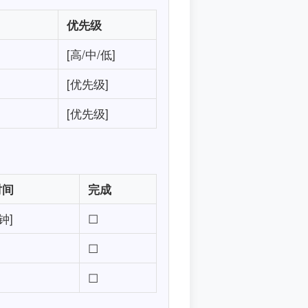
优先级
[高/中/低]
[优先级]
[优先级]
时间
完成
钟]
☐
☐
☐