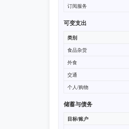
订阅服务
可变支出
类别
食品杂货
外食
交通
个人/购物
储蓄与债务
目标/账户