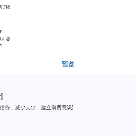
额字段
区
度汇总
示
预览
]
偿还债务、减少支出、建立消费意识]