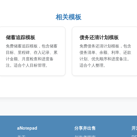
相关模板
储蓄追踪模板
债务还清计划模板
免费储蓄追踪模板，包含储蓄
免费债务还清计划模板，包含
目标、里程碑、存入记录、累
债务清单、余额、利率、还款
计金额、月度检查和进度备
计划、优先顺序和进度备注。
注。适合个人目标管理。
适合个人整理。
aNotepad
分享并出售
开
关于
创作者指南
RE