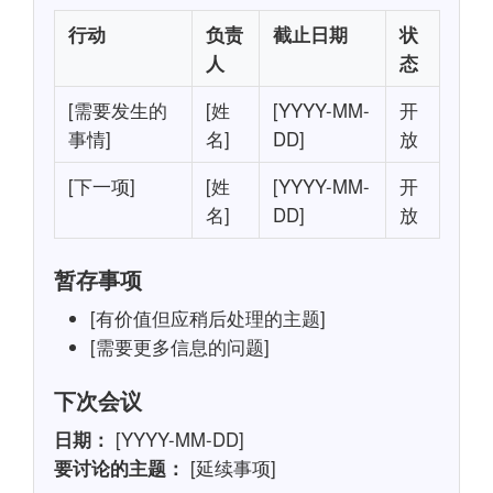
行动
负责
截止日期
状
人
态
[需要发生的
[姓
[YYYY-MM-
开
事情]
名]
DD]
放
[下一项]
[姓
[YYYY-MM-
开
名]
DD]
放
暂存事项
[有价值但应稍后处理的主题]
[需要更多信息的问题]
下次会议
日期：
[YYYY-MM-DD]
要讨论的主题：
[延续事项]